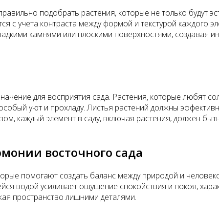
равильно подобрать растения, которые не только будут эс
я с учета контраста между формой и текстурой каждого эл
ладкими камнями или плоскими поверхностями, создавая и
ачение для восприятия сада. Растения, которые любят сол
у особый уют и прохладу. Листья растений должны эффекти
азом, каждый элемент в саду, включая растения, должен бы
рмонии восточного сада
орые помогают создать баланс между природой и человеком
ейся водой усиливает ощущение спокойствия и покоя, хара
жая пространство лишними деталями.