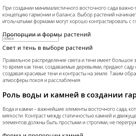
При создании минималистичного восточного сада важно п
концепцию гармонии и баланса. Выбор растений начинаетс
Видео
игольчатыми формами могут хорошо контрастировать с г
Пропорции и формы растений
Свет и тень в выборе растений
Правильное распределение света и тени имеет большое зн
то время как тени, создаваемые деревьями, придают сад
создавая красивые тени и контрасты на земле. Таким обр
атмосферы покоя и расслабления.
Роль воды и камней в создании га
Вода и камни – важнейшие элементы восточного сада, кот
мягкости. Контраст между статичностью камней и движущ
элементов должны быть простыми и строгими, не перегру
Форма и пропорции камней