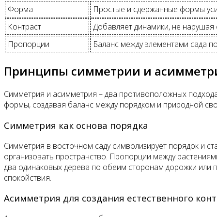
Форма
Простые и сдержанные формы уси
Контраст
Добавляет динамики, не нарушая
Пропорции
Баланс между элементами сада п
Принципы симметрии и асимметри
Симметрия и асимметрия – два противоположных подхода,
формы, создавая баланс между порядком и природной своб
Симметрия как основа порядка
Симметрия в восточном саду символизирует порядок и ст
организовать пространство. Пропорции между растениям
два одинаковых дерева по обеим сторонам дорожки или п
спокойствия.
Асимметрия для создания естественного конт