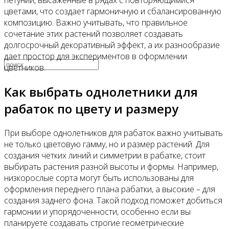
петунии, высаженные в рядах с повторяющимися
цветами, что создает гармоничную и сбалансированную
композицию. Важно учитывать, что правильное
Видео
сочетание этих растений позволяет создавать
долгосрочный декоративный эффект, а их разнообразие
дает простор для экспериментов в оформлении
цветников.
Как выбрать однолетники для
рабаток по цвету и размеру
При выборе однолетников для рабаток важно учитывать
не только цветовую гамму, но и размер растений. Для
создания четких линий и симметрии в рабатке, стоит
выбирать растения разной высоты и формы. Например,
низкорослые сорта могут быть использованы для
оформления переднего плана рабатки, а высокие – для
создания заднего фона. Такой подход поможет добиться
гармонии и упорядоченности, особенно если вы
планируете создавать строгие геометрические