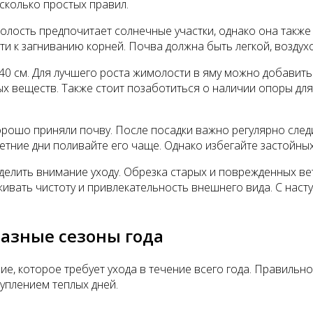
сколько простых правил.
лость предпочитает солнечные участки, однако она также 
ести к загниванию корней. Почва должна быть легкой, воз
 см. Для лучшего роста жимолости в яму можно добавить п
 веществ. Также стоит позаботиться о наличии опоры для 
ошо приняли почву. После посадки важно регулярно следи
летние дни поливайте его чаще. Однако избегайте застойны
уделить внимание уходу. Обрезка старых и поврежденных в
ивать чистоту и привлекательность внешнего вида. С наст
разные сезоны года
е, которое требует ухода в течение всего года. Правильн
туплением теплых дней.