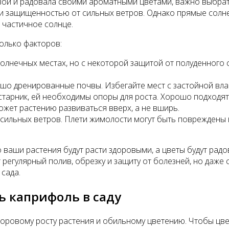
ой и радовала своими ароматными цветами, важно выбрать 
и защищенностью от сильных ветров. Однако прямые солнеч
 частичное солнце.
олько факторов:
олнечных местах, но с некоторой защитой от полуденного с
 дренированные почвы. Избегайте мест с застойной влагой
тарник, ей необходимы опоры для роста. Хорошо подходят р
жет растению развиваться вверх, а не вширь.
ильных ветров. Плети жимолости могут быть повреждены в 
о ваши растения будут расти здоровыми, а цветы будут рад
регулярный полив, обрезку и защиту от болезней, но даже
сада.
ь каприфоль в саду
доровому росту растения и обильному цветению. Чтобы цве