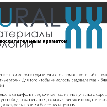
 восхитительным ароматом
ние, но и источник удивительного аромата, который напол
ые уголки. Для того чтобы жимолость радовала глаз и бла
ей.
олость каприфоль предпочитает солнечные участки с хорош
огут свободно развиваться, создавая живую изгородь или з
я, а воздух становится более насыщенным.