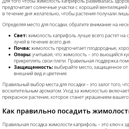
Для того чтобы жимолость каприфоль развивалась здоров
предпочитает солнечные участки с хорошей вентиляцией 
в течение дня желательно, чтобы растения получали лишь
Определяя место для посадки, обратите внимание на неск
Свет:
жимолость каприфоль лучше всего растет на с
лучей в течение всего дня.
Почва:
жимолость предпочитает плодородные, хорошо
Опоры:
учитывая, что жимолость – это вьющийся кус
прикреплять свои плети. Правильная поддержка помо
Защищенность:
выбирайте место, защищенное от с
внешний вид и цветение.
Правильный выбор места для посадки – это залог того, чт
восхитительным ароматом. Уход за жимолостью включает 
прекрасное растение, которое станет украшением вашего 
Как правильно посадить жимолост
Правильная посадка жимолости каприфоль – это ключ к з