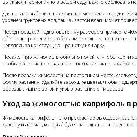
выглядели гармонично в вашем саду, важно соблюдать не
Для начала выберите подходящее место для посадки. Жимо
уровнем грунтовых вод, так как застой влаги может прив
Перед посадкой подготовьте яму размером примерно 40x40
обеспечит растению необходимое количество питательных
цепляясь за конструкцию – решетку или арку.
Посаженную жимолость обильно полейте, чтобы корни хор
Чтобы растение не страдало от нехватки влаги, в жаркие 
После посадки жимолости на постоянном месте, следует 
форму растения. Удаляйте засохшие цветы, чтобы поддерж
обрезав лишние ветви и укрыв растение от морозов.
Уход за жимолостью каприфоль в 
Жимолость каприфоль – это прекрасное вьющееся растени
красоту и аромат, который будет наполнять ваш сад с нас