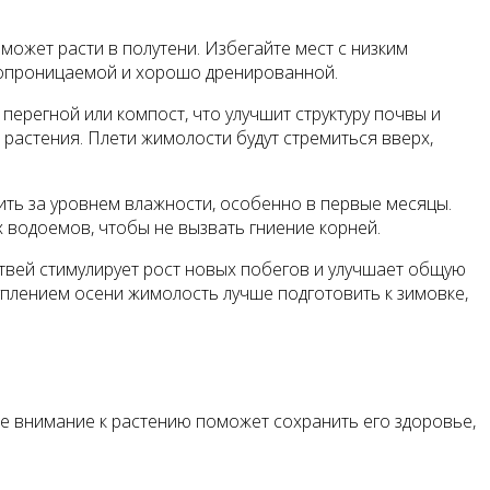
может расти в полутени. Избегайте мест с низким
духопроницаемой и хорошо дренированной.
ерегной или компост, что улучшит структуру почвы и
растения. Плети жимолости будут стремиться вверх,
ть за уровнем влажности, особенно в первые месяцы.
х водоемов, чтобы не вызвать гниение корней.
етвей стимулирует рост новых побегов и улучшает общую
уплением осени жимолость лучше подготовить к зимовке,
ое внимание к растению поможет сохранить его здоровье,