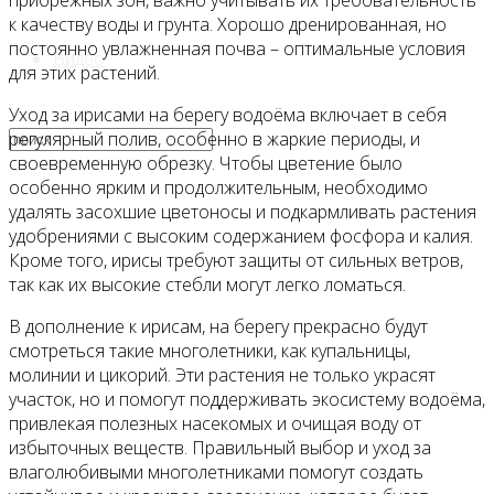
прибрежных зон, важно учитывать их требовательность
к качеству воды и грунта. Хорошо дренированная, но
постоянно увлажненная почва – оптимальные условия
Видео
для этих растений.
Уход за ирисами на берегу водоёма включает в себя
регулярный полив, особенно в жаркие периоды, и
своевременную обрезку. Чтобы цветение было
особенно ярким и продолжительным, необходимо
удалять засохшие цветоносы и подкармливать растения
удобрениями с высоким содержанием фосфора и калия.
Кроме того, ирисы требуют защиты от сильных ветров,
так как их высокие стебли могут легко ломаться.
В дополнение к ирисам, на берегу прекрасно будут
смотреться такие многолетники, как купальницы,
молинии и цикорий. Эти растения не только украсят
участок, но и помогут поддерживать экосистему водоёма,
привлекая полезных насекомых и очищая воду от
избыточных веществ. Правильный выбор и уход за
влаголюбивыми многолетниками помогут создать