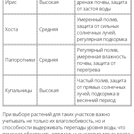
Ирис
Высокая
дренаж почвы, защита
от застоя воды
Умеренный полив,
защита от сильных
Хоста
Средняя
солнечных лучей,
регулярная подкормка
Регулярный полив,
умеренная влажность
Папоротники
Средняя
почвы, защита от
перегрева
Частый полив, защита
от прямых солнечных
Купальницы
Высокая
лучей, подкормка в
весенний период
При выборе растений для таких участков важно
учитывать не только их влаголюбивость, но и
способности выдерживать перепады уровня воды, что