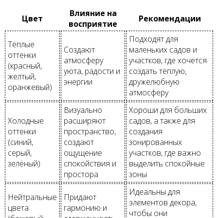
Влияние на
Цвет
Рекомендации
восприятие
Подходят для
Тёплые
Создают
маленьких садов и
оттенки
атмосферу
участков, где хочется
(красный,
уюта, радости и
создать тёплую,
желтый,
энергии
дружелюбную
оранжевый)
атмосферу
Визуально
Хороши для больших
Холодные
расширяют
садов, а также для
оттенки
пространство,
создания
(синий,
создают
зонированных
серый,
ощущение
участков, где важно
зелёный)
спокойствия и
выделить спокойные
простора
зоны
Идеальны для
Нейтральные
Придают
элементов декора,
цвета
гармонию и
чтобы они