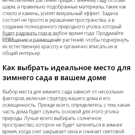
вечнозеленых растений придаст зимнему саду особый
шарм, а правильно подобранные материалы, такие как
стекло и камень, усилят визуальный эффект. Задача
Видео
состоит не просто в украшении пространства, а в
создании полноценного природного уголка, который
будет радовать глаз в любое время года. Продумайте
освещение и размещение растений, чтобы подчеркнуть
их естественную красоту и органично вписать их в
общий интерьер.
Как выбрать идеальное место для
зимнего сада в вашем доме
Выбор места для зимнего сада зависит от нескольких
факторов, включая структуру вашего дома и его
освещенность. Прежде всего, определитесь с тем, какая
часть дома будет служить основой для этого уголка
природы. Лучше всего выбирать солнечное
пространство, которое не будет затеняться в зимнее
время, когда снег закрывает окна и снижает световой