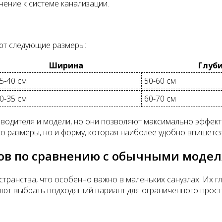
ение к системе канализации.
ют следующие размеры:
Ширина
Глуб
5-40 см
50-60 см
0-35 см
60-70 см
зводителя и модели, но они позволяют максимально эффект
о размеры, но и форму, которая наиболее удобно впишется
ов по сравнению с обычными моде
транства, что особенно важно в маленьких санузлах. Их 
яют выбрать подходящий вариант для ограниченного прост