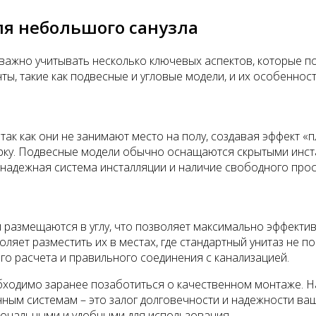
ля небольшого санузла
 важно учитывать несколько ключевых аспектов, которые п
, такие как подвесные и угловые модели, и их особенност
к как они не занимают место на полу, создавая эффект «п
рку. Подвесные модели обычно оснащаются скрытыми инста
 надежная система инсталляции и наличие свободного прос
и размещаются в углу, что позволяет максимально эффекти
яет разместить их в местах, где стандартный унитаз не п
ого расчета и правильного соединения с канализацией.
еобходимо заранее позаботиться о качественном монтаже. 
ым системам – это залог долговечности и надежности ваш
иональными и удобными для использования.