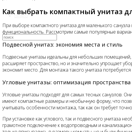
Как выбрать компактный унитаз д
Видео
При выборе компактного унитаза для маленького санузла
функциональность. Рассмотрим самые популярные варианты
Подвесной унитаз: экономия места и стиль
Подвесные унитазы идеальны для небольших помещений, та
расширяет пространство, но и значительно упрощает убо
экономит место. Для монтажа такого унитаза потребуется
Угловые унитазы: оптимизация пространства
Угловые унитазы подходят для самых тесных санузлов. Он
имеют компактные размеры и необычную форму, что позвол
учитывать особенности монтажа, так как он требует точн
При установке как углового, так и подвесного унитаза н
грамотное подключение к водопроводным и канализационн
только вписывались в размеры комнаты, но и были функц