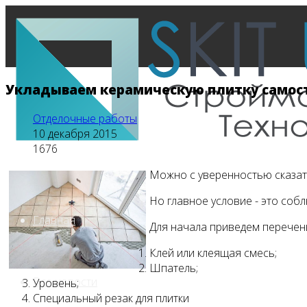
Укладываем керамическую плитку самос
Отделочные работы
10 декабря 2015
1676
Можно с уверенностью сказать
Но главное условие - это соб
Главная
Для начала приведем перече
Клей или клеящая смесь;
Шпатель;
Все новости
Уровень;
Специальный резак для плитки