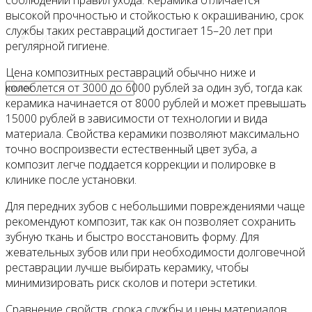
соблюдении правил ухода. Керамика отличается
высокой прочностью и стойкостью к окрашиванию, срок
службы таких реставраций достигает 15–20 лет при
Видео
регулярной гигиене.
Цена композитных реставраций обычно ниже и
колеблется от 3000 до 6000 рублей за один зуб, тогда как
керамика начинается от 8000 рублей и может превышать
15000 рублей в зависимости от технологии и вида
материала. Свойства керамики позволяют максимально
точно воспроизвести естественный цвет зуба, а
композит легче поддается коррекции и полировке в
клинике после установки.
Для передних зубов с небольшими повреждениями чаще
рекомендуют композит, так как он позволяет сохранить
зубную ткань и быстро восстановить форму. Для
жевательных зубов или при необходимости долговечной
реставрации лучше выбирать керамику, чтобы
минимизировать риск сколов и потери эстетики.
Сравнение свойств, срока службы и цены материалов