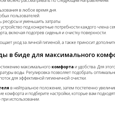
ром можно рассматривать по следующим направлениям:
ьзования в любое время дня.
любых пользователей.
ь ресурсы и уменьшить затраты.
 устройство под конкретные потребности каждого члена се
та, включая подогрев сиденья и очистку поверхности.
ощает уход за личной гигиеной, а также приносит дополнит
оды в биде для максимального комф
 достижению максимального
комфорта
и удобства. Для это
ратуры воды. Регулировка позволяет подобрать оптимальны
поток для эффективной гигиеничной очистки.
теля
в нейтральное положение, затем постепенно увеличи
тие комфорта и подберите настройки, которые вам подходя
о при использовании.