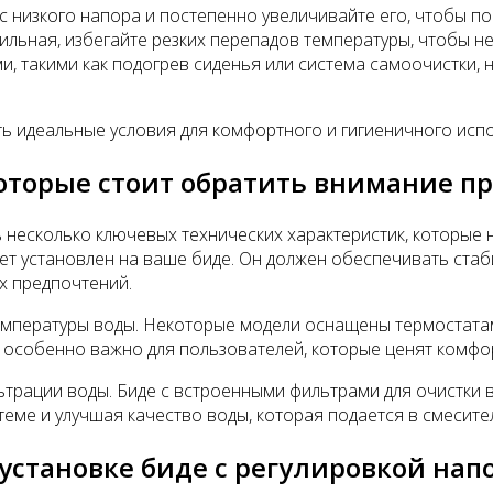
с низкого напора и постепенно увеличивайте его, чтобы по
ильная, избегайте резких перепадов температуры, чтобы 
, такими как подогрев сиденья или система самоочистки, 
ь идеальные условия для комфортного и гигиеничного исп
оторые стоит обратить внимание п
 несколько ключевых технических характеристик, которые
дет установлен на ваше биде. Он должен обеспечивать ста
х предпочтений.
емпературы воды. Некоторые модели оснащены термостата
о особенно важно для пользователей, которые ценят комфо
ьтрации воды. Биде с встроенными фильтрами для очистки
еме и улучшая качество воды, которая подается в смесите
становке биде с регулировкой нап