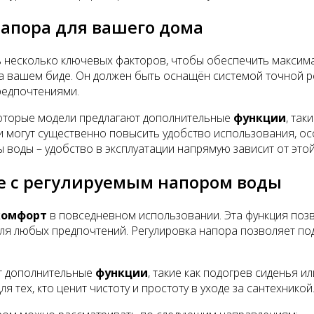
напора для вашего дома
ь несколько ключевых факторов, чтобы обеспечить макси
на вашем биде. Он должен быть оснащён системой точной р
редпочтениями.
екоторые модели предлагают дополнительные
функции
, так
и могут существенно повысить удобство использования, ос
ы воды – удобство в эксплуатации напрямую зависит от это
е с регулируемым напором воды
комфорт
в повседневном использовании. Эта функция позво
ля любых предпочтений. Регулировка напора позволяет по
ют дополнительные
функции
, такие как подогрев сиденья 
 тех, кто ценит чистоту и простоту в уходе за сантехникой