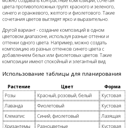
можно создавать контрастные композиции, сочетая
цвета противоположных групп: красного и зеленого,
синего и оранжевого, желтого и фиолетового. Такие
сочетания цветов выглядят ярко и выразительно.
Другой вариант - создание композиций в одном
цветовом диапазоне, используя разные оттенки и
оттенки одного цвета. Например, можно создать
композицию из разных оттенков синего цвета с
добавлением белых или фиолетовых цветов. Такие
композиции имеют спокойный и элегантный вид.
Использование таблицы для планирования
Растение
Цвет
Форма
Розы
Красный, розовый, белый
Кустовая
Лаванда
Фиолетовый
Кустовая
Клематис
Синий, фиолетовый
Лазящая
Хризантемы
Разноцветные
Кустовая