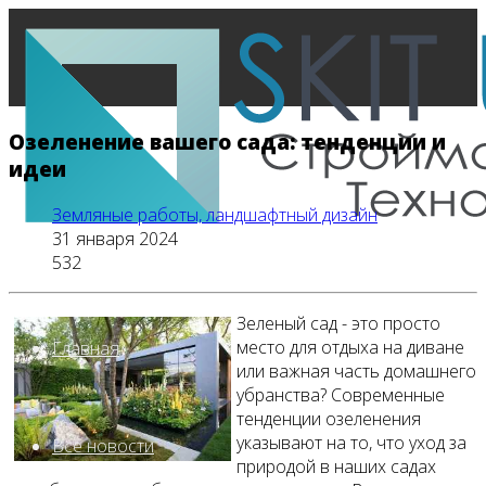
Озеленение вашего сада: тенденции и
идеи
Земляные работы, ландшафтный дизайн
31 января 2024
532
Зеленый сад - это просто
место для отдыха на диване
Главная
или важная часть домашнего
убранства? Современные
тенденции озеленения
указывают на то, что уход за
Все новости
природой в наших садах