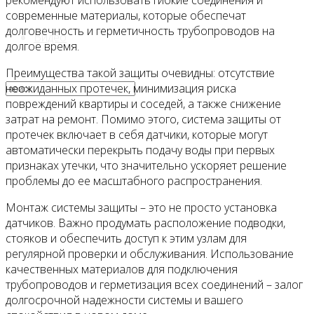
рекомендуют использовать гибкие соединения и
современные материалы, которые обеспечат
долговечность и герметичность трубопроводов на
Видео
долгое время.
Преимущества такой защиты очевидны: отсутствие
неожиданных протечек, минимизация риска
повреждений квартиры и соседей, а также снижение
затрат на ремонт. Помимо этого, система защиты от
протечек включает в себя датчики, которые могут
автоматически перекрыть подачу воды при первых
признаках утечки, что значительно ускоряет решение
проблемы до ее масштабного распространения.
Монтаж системы защиты – это не просто установка
датчиков. Важно продумать расположение подводки,
стояков и обеспечить доступ к этим узлам для
регулярной проверки и обслуживания. Использование
качественных материалов для подключения
трубопроводов и герметизация всех соединений – залог
долгосрочной надежности системы и вашего