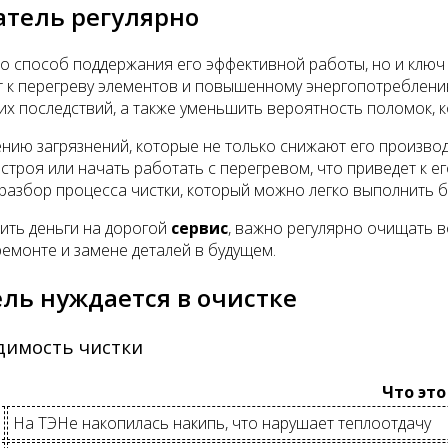
атель регулярно
о способ поддержания его эффективной работы, но и ключ 
ит к перегреву элементов и повышенному энергопотреблени
ких последствий, а также уменьшить вероятность поломок,
ию загрязнений, которые не только снижают его производи
строя или начать работать с перегревом, что приведет к 
азбор процесса чистки, который можно легко выполнить 
тить деньги на дорогой
сервис
, важно регулярно очищать в
емонте и замене деталей в будущем.
ель нуждается в очистке
димость чистки
Что это
На ТЭНе накопилась накипь, что нарушает теплоотдачу