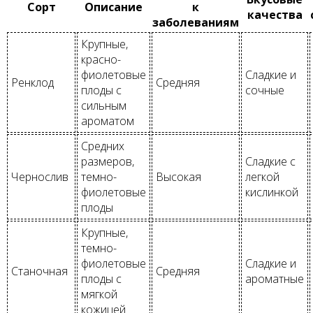
Сорт
Описание
к
качества
заболеваниям
Крупные,
красно-
фиолетовые
Сладкие и
Ренклод
Средняя
плоды с
сочные
сильным
ароматом
Средних
размеров,
Сладкие с
Чернослив
темно-
Высокая
легкой
фиолетовые
кислинкой
плоды
Крупные,
темно-
фиолетовые
Сладкие и
Станочная
Средняя
плоды с
ароматные
мягкой
кожицей