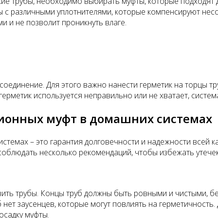
ские трубы, необходимо выбирать муфты, которые подходят
 с различными уплотнителями, которые компенсируют несо
 и не позволит проникнуть влаге.
единение. Для этого важно нанести герметик на торцы тру
 герметик используется неправильно или не хватает, систе
ионных муфт в домашних системах
темах – это гарантия долговечности и надежности всей ка
соблюдать несколько рекомендаций, чтобы избежать утечек 
ть трубы. Концы труб должны быть ровными и чистыми, без
б нет заусенцев, которые могут повлиять на герметичность
осадку муфты.