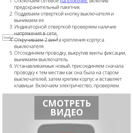
Отключаем сетевое
напряжение
, включив
предохранительный пакетник.
Поддеваем отверткой кнопку выключателя и
Видео
вынимаем ее.
Индикаторной отверткой проверяем наличие
напряжения в сети.
Откручиваем 2 винта крепления корпуса
выключателя.
Отсоединяем проводку, выкрутив винты фиксации,
вынимаем выключатель.
Устанавливаемые новый, присоединяем сначала
проводку к тем местам как она была на старом
выключателей, затем крепим корпус и вставляет
клавиши. Включаем электричество, проверяем.
СМОТРЕТЬ
ВИДЕО