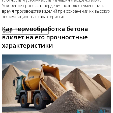
плотность и устойчивость к внешним воздействиям.
Ускорение процесса твердения позволяет уменьшить
время производства изделий при сохранении их высоких
Видео
эксплуатационных характеристик.
Как термообработка бетона
влияет на его прочностные
характеристики