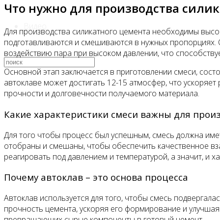
Что нужно для производства сили
Видео
Для производства силикатного цемента необходимы высок
подготавливаются и смешиваются в нужных пропорциях. О
воздействию пара при высоком давлении, что способств
Основной этап заключается в приготовлении смеси, состо
автоклаве может достигать 12-15 атмосфер, что ускоряет
прочности и долговечности получаемого материала.
Какие характеристики смеси важны для прои
Для того чтобы процесс был успешным, смесь должна име
отобраны и смешаны, чтобы обеспечить качественное вз
реагировать под давлением и температурой, а значит, и х
Почему автоклав – это основа процесса
Автоклав используется для того, чтобы смесь подвергала
прочность цемента, ускоряя его формирование и улучшая
превращающих сырые компоненты в готовый цемент.