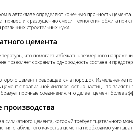
ом в автоклаве определяют конечную прочность цемента. Е
жет привести к разрушению смеси. Технология обжига при 
 различных строительных нужд.
атного цемента
ературы, что помогает избежать чрезмерного напряжения 
ние позволяет сохранить однородность состава и предотвр
которого цемент превращается в порошок. Измельчение пр
 цемент с правильной дисперсностью частиц, что влияет н
бразует прочные соединения, что делает цемент более эф
е производства
а силикатного цемента, который требует тщательного монит
чения стабильного качества цемента необходимо учитыват