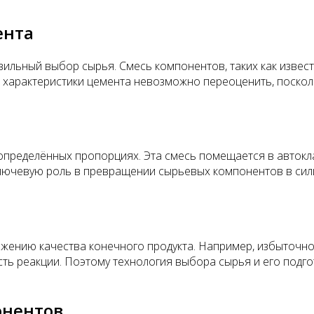
ента
ильный выбор сырья. Смесь компонентов, таких как известь
 характеристики цемента невозможно переоценить, посколь
пределённых пропорциях. Эта смесь помещается в автокла
ключевую роль в превращении сырьевых компонентов в сил
ижению качества конечного продукта. Например, избыточно
сть реакции. Поэтому технология выбора сырья и его подг
онентов