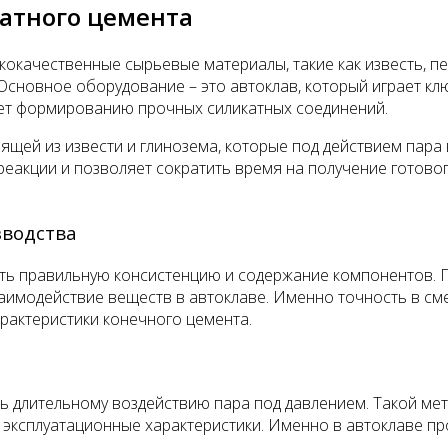
катного цемента
окачественные сырьевые материалы, такие как известь, пе
сновное оборудование – это автоклав, который играет кл
ует формированию прочных силикатных соединений.
ящей из извести и глинозема, которые под действием пара
 реакции и позволяет сократить время на получение готов
зводства
ть правильную консистенцию и содержание компонентов. П
аимодействие веществ в автоклаве. Именно точность в см
арактеристики конечного цемента.
сь длительному воздействию пара под давлением. Такой ме
 эксплуатационные характеристики. Именно в автоклаве п