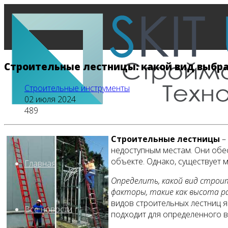
Строительные лестницы: какой вид выбра
Строительные инструменты
02 июля 2024
489
Строительные лестницы
– 
недоступным местам. Они обе
объекте. Однако, существует 
Главная
Определить, какой вид строи
факторы, такие как высота р
видов строительных лестниц я
Все новости
подходит для определенного в