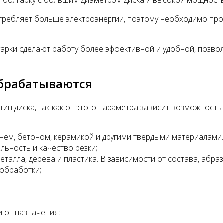
ь болгарку с большим диаметром диска и высокой мощност
отребляет больше электроэнергии, поэтому необходимо пр
гарки сделают работу более эффективной и удобной, позв
обрабатываются
ип диска, так как от этого параметра зависит возможност
нем, бетоном, керамикой и другими твердыми материалами.
ьность и качество резки;
талла, дерева и пластика. В зависимости от состава, абра
 обработки;
и от назначения: