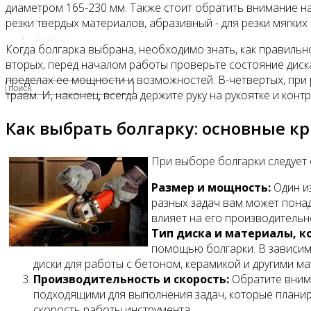
диаметром 165-230 мм. Также стоит обратить внимание н
резки твердых материалов, абразивный - для резки мягких
Видео
Когда болгарка выбрана, необходимо знать, как правильно
вторых, перед началом работы проверьте состояние диска,
пределах ее мощности и возможностей. В-четвертых, при
травм. И, наконец, всегда держите руку на рукоятке и ко
Как выбрать болгарку: основные к
При выборе болгарки следует 
Размер и мощность:
Один из
разных задач вам может понад
влияет на его производительн
Тип диска и материалы, к
помощью болгарки. В зависимо
диски для работы с бетоном, керамикой и другими м
Производительность и скорость:
Обратите внима
подходящими для выполнения задач, которые планир
скорость работы инструмента.