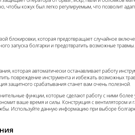
 защищает оператора от брызг, искр, пыли и обломков мат
, чтобы кожух был легко регулируемым, что позволит адап
й блокировки, которая предотвращает случайное включени
ного запуска болгарки и предотвратить возможные травмы.
ния, которая автоматически останавливает работу инстру
атить повреждение инструмента и избежать возможных трав
кция защитного срабатывания станет вам очень полезной.
лнительные функции, которые сделают работу с ними более
кономит ваше время и силы. Конструкция с вентилятором и
лужбы. Используйте данную информацию при выборе болгарк
ания