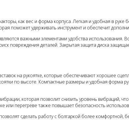
кторы, как вес и форма корпуса. Легкая и удобная в руке б
оторая поможет удерживать инструмент и обеспечит дополн
е являются важными элементами удобства использования. В
ск повреждения деталей. Закрытая защита диска защищает
вставок на рукоятке, которые обеспечивают хорошее сцеп
коятки по высоте. Компактные размеры и удобная форма ру
ибрации, которая позволит снизить уровень вибраций, что
ке или перегреве также повышает безопасность использов
позволят сделать работу с болгаркой более комфортной, б