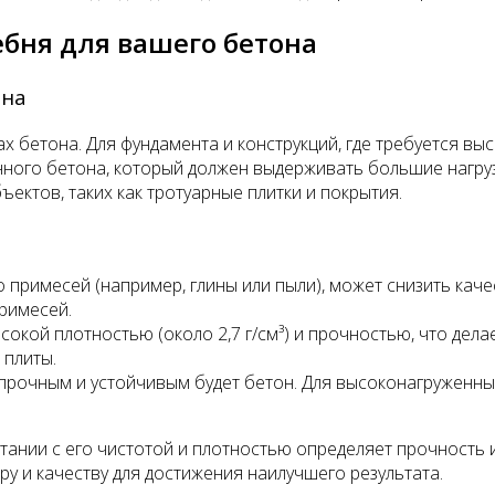
бня для вашего бетона
она
х бетона. Для фундамента и конструкций, где требуется в
анного бетона, который должен выдерживать большие нагру
ектов, таких как тротуарные плитки и покрытия.
примесей (например, глины или пыли), может снизить каче
римесей.
ысокой плотностью (около 2,7 г/см³) и прочностью, что дел
 плиты.
 прочным и устойчивым будет бетон. Для высоконагруженны
ании с его чистотой и плотностью определяет прочность и
у и качеству для достижения наилучшего результата.