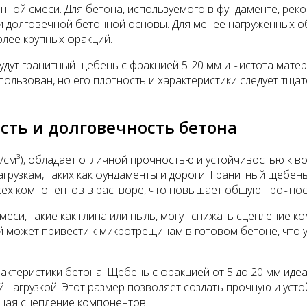
ной смеси. Для бетона, используемого в фундаменте, реко
и долговечной бетонной основы. Для менее нагруженных о
более крупных фракций.
дут гранитный щебень с фракцией 5-20 мм и чистота мате
ользован, но его плотность и характеристики следует тща
сть и долговечность бетона
г/см³), обладает отличной прочностью и устойчивостью к 
рузкам, таких как фундаменты и дороги. Гранитный щебень
ех компонентов в растворе, что повышает общую прочнос
еси, такие как глина или пыль, могут снижать сцепление к
может привести к микротрещинам в готовом бетоне, что у
ктеристики бетона. Щебень с фракцией от 5 до 20 мм идеа
й нагрузкой. Этот размер позволяет создать прочную и уст
чшая сцепление компонентов.