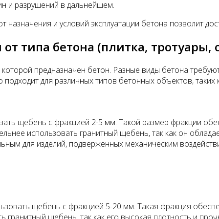
н и разрушений в дальнейшем.
т назначения и условий эксплуатации бетона позволит дос
от типа бетона (плитка, тротуары, 
я которой предназначен бетон. Разные виды бетона требуют
 подходит для различных типов бетонных объектов, таких к
ать щебень с фракцией 2-5 мм. Такой размер фракции обес
тельнее использовать гранитный щебень, так как он облад
еальным для изделий, подверженных механическим воздейств
ьзовать щебень с фракцией 5-20 мм. Такая фракция обесп
ь гранитный щебень, так как его высокая плотность и про