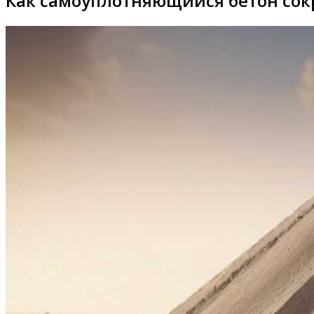
Как самоуплотняющийся бетон сок
Видео