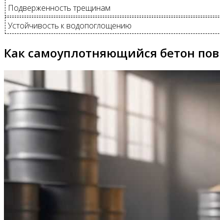
Подверженность трещинам
Устойчивость к водопоглощению
Как самоуплотняющийся бетон по