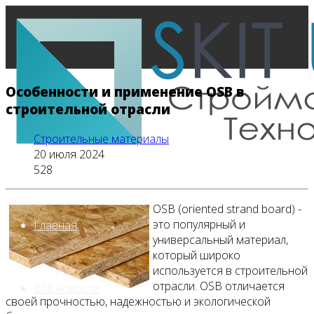
Особенности и применение OSB в
строительной отрасли
Строительные материалы
20 июля 2024
528
OSB (oriented strand board) -
это популярный и
Главная
универсальный материал,
который широко
используется в строительной
отрасли. OSB отличается
Все новости
своей прочностью, надежностью и экологической