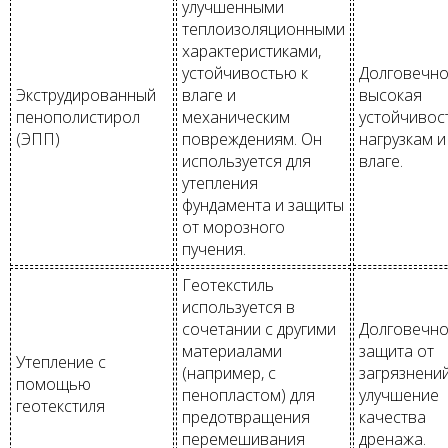
улучшенными
теплоизоляционными
характеристиками,
устойчивостью к
Долговечно
Экструдированный
влаге и
высокая
пенополистирол
механическим
устойчивост
(ЭПП)
повреждениям. Он
нагрузкам и
используется для
влаге.
утепления
фундамента и защиты
от морозного
пучения.
Геотекстиль
используется в
сочетании с другими
Долговечно
материалами
защита от
Утепление с
(например, с
загрязнений
помощью
пенопластом) для
улучшение
геотекстиля
предотвращения
качества
перемешивания
дренажа.