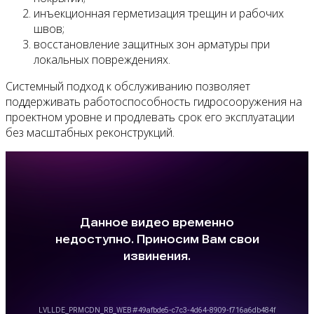
инъекционная герметизация трещин и рабочих
швов;
восстановление защитных зон арматуры при
локальных повреждениях.
Системный подход к обслуживанию позволяет
поддерживать работоспособность гидросооружения на
проектном уровне и продлевать срок его эксплуатации
без масштабных реконструкций.