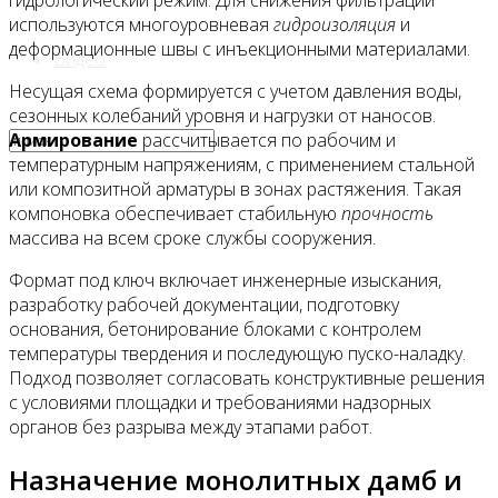
гидрологический режим. Для снижения фильтрации
используются многоуровневая
гидроизоляция
и
деформационные швы с инъекционными материалами.
Видео
Несущая схема формируется с учетом давления воды,
сезонных колебаний уровня и нагрузки от наносов.
Армирование
рассчитывается по рабочим и
температурным напряжениям, с применением стальной
или композитной арматуры в зонах растяжения. Такая
компоновка обеспечивает стабильную
прочность
массива на всем сроке службы сооружения.
Формат под ключ включает инженерные изыскания,
разработку рабочей документации, подготовку
основания, бетонирование блоками с контролем
температуры твердения и последующую пуско-наладку.
Подход позволяет согласовать конструктивные решения
с условиями площадки и требованиями надзорных
органов без разрыва между этапами работ.
Назначение монолитных дамб и