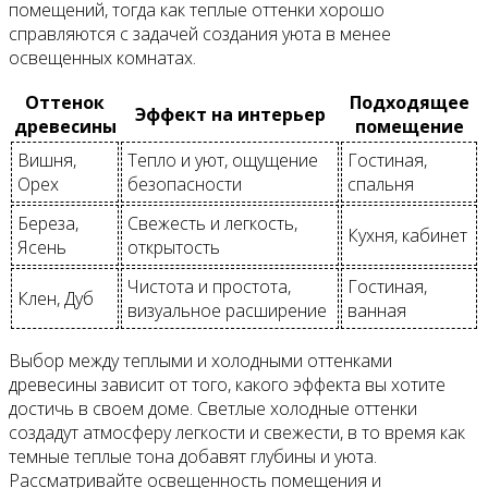
помещений, тогда как теплые оттенки хорошо
справляются с задачей создания уюта в менее
освещенных комнатах.
Оттенок
Подходящее
Эффект на интерьер
древесины
помещение
Вишня,
Тепло и уют, ощущение
Гостиная,
Орех
безопасности
спальня
Береза,
Свежесть и легкость,
Кухня, кабинет
Ясень
открытость
Чистота и простота,
Гостиная,
Клен, Дуб
визуальное расширение
ванная
Выбор между теплыми и холодными оттенками
древесины зависит от того, какого эффекта вы хотите
достичь в своем доме. Светлые холодные оттенки
создадут атмосферу легкости и свежести, в то время как
темные теплые тона добавят глубины и уюта.
Рассматривайте освещенность помещения и