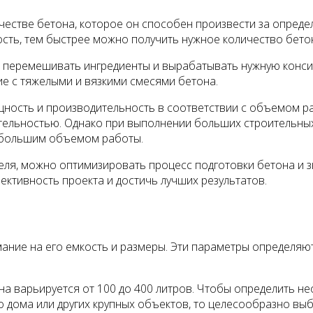
естве бетона, которое он способен произвести за опреде
ость, тем быстрее можно получить нужное количество бето
перемешивать ингредиенты и вырабатывать нужную консист
е с тяжелыми и вязкими смесями бетона.
ость и производительность в соответствии с объемом ра
ельностью. Однако при выполнении больших строительных
 большим объемом работы.
ля, можно оптимизировать процесс подготовки бетона и з
тивность проекта и достичь лучших результатов.
ие на его емкость и размеры. Эти параметры определяют,
на варьируется от 100 до 400 литров. Чтобы определить н
во дома или других крупных объектов, то целесообразно в