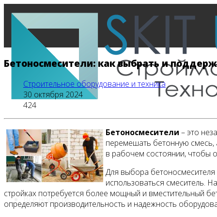
Бетоносмесители: как выбрать и поддерж
Строительное оборудование и техника
30 октября 2024
424
Бетоносмесители
– это нез
перемешать бетонную смесь, а
в рабочем состоянии, чтобы 
Главная
Для выбора бетоносмесителя 
использоваться смеситель. Н
стройках потребуется более мощный и вместительный бет
Все новости
определяют производительность и надежность оборудова