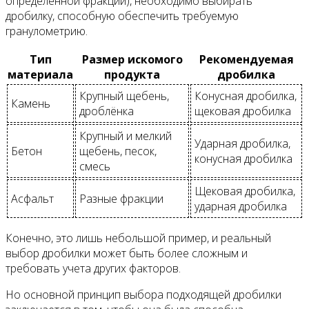
определенной фракции), необходимо выбирать
дробилку, способную обеспечить требуемую
гранулометрию.
Тип
Размер искомого
Рекомендуемая
материала
продукта
дробилка
Крупный щебень,
Конусная дробилка,
Камень
дроблёнка
щековая дробилка
Крупный и мелкий
Ударная дробилка,
Бетон
щебень, песок,
конусная дробилка
смесь
Щековая дробилка,
Асфальт
Разные фракции
ударная дробилка
Конечно, это лишь небольшой пример, и реальный
выбор дробилки может быть более сложным и
требовать учета других факторов.
Но основной принцип выбора подходящей дробилки