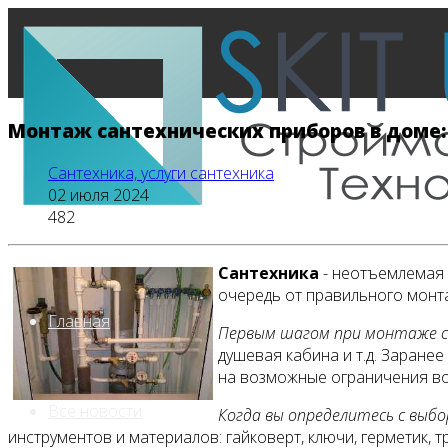
Монтаж сантехнических приборов в доме: 
Сантехника, услуги сантехника
02 июля 2024
482
Сантехника
- неотъемлемая 
очередь от правильного монта
Главная
Первым шагом при монтаже с
душевая кабина и т.д. Заране
на возможные ограничения во
Все новости
Когда вы определитесь с выбо
инструментов и материалов: гайковерт, ключи, герметик, т