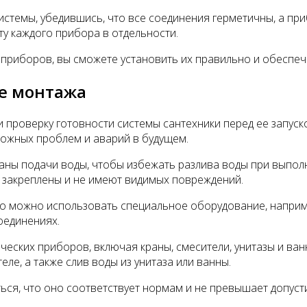
истемы, убедившись, что все соединения герметичны, а пр
ту каждого прибора в отдельности.
 приборов, вы сможете установить их правильно и обеспе
ле монтажа
проверку готовности системы сантехники перед ее запуск
можных проблем и аварий в будущем.
ны подачи воды, чтобы избежать разлива воды при выполн
о закреплены и не имеют видимых повреждений.
ого можно использовать специальное оборудование, напри
соединениях.
еских приборов, включая краны, смесители, унитазы и ван
ле, а также слив воды из унитаза или ванны.
ться, что оно соответствует нормам и не превышает допус