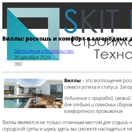
Виллы: роскошь и комфорт в загородных
Загородное строительство
20 декабря 2024
380
Виллы
– это воплощение роск
символ успеха и статуса. Заг
Главная
Уединение с природой, свежий
для отдыха и семейных сборо
комфортного проживания.
Все новости
Виллы являются не только отличным местом для отдыха, 
городской суеты и шума, здесь вы сможете насладиться т