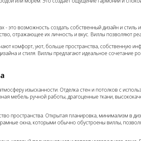
одой или морем. Это создает ощущение гармонии и споко
 - это возможность создать собственный дизайн и стиль и
ство, отражающее их личность и вкус. Виллы позволяют ре
ают комфорт, уют, больше пространства, собственную инфр
зайна и стиля. Виллы предлагают идеальное сочетание рос
ра
атмосферу изысканности. Отделка стен и потолков с исполь
рная мебель ручной работы, драгоценные ткани, высококач
тво пространства. Открытая планировка, минимализм в диз
рамные окна, которыми обычно обустроены виллы, позвол