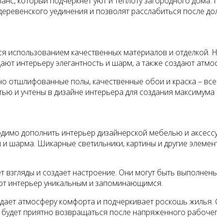
нс, который подчеркнет уют и теплоту загородного дома. 
деревенского уединения и позволят расслабиться после дол
я использованием качественных материалов и отделкой. Н
ают интерьеру элегантность и шарм, а также создают атмо
ьно отшлифованные полы, качественные обои и краска – вс
ью и учтены в дизайне интерьера для создания максимума
одимо дополнить интерьер дизайнерской мебелью и аксесс
 и шарма. Шикарные светильники, картины и другие элемен
ет взгляды и создает настроение. Они могут быть выполне
ают интерьер уникальным и запоминающимся.
оздает атмосферу комфорта и подчеркивает роскошь жилья.
м будет приятно возвращаться после напряженного рабочег