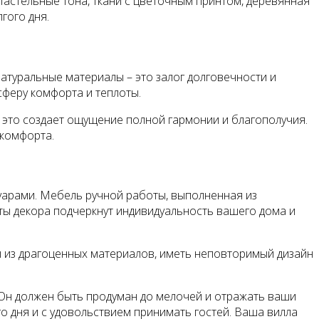
Пастельные тона, ткани с цветочным принтом, деревянная
гого дня.
атуральные материалы – это залог долговечности и
сферу комфорта и теплоты.
е это создает ощущение полной гармонии и благополучия.
 комфорта.
уарами. Мебель ручной работы, выполненная из
ты декора подчеркнут индивидуальность вашего дома и
ны из драгоценных материалов, иметь неповторимый дизайн
 Он должен быть продуман до мелочей и отражать ваши
о дня и с удовольствием принимать гостей. Ваша вилла