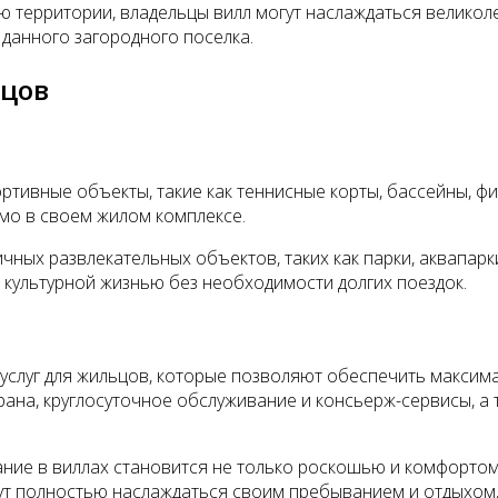
ю территории, владельцы вилл могут наслаждаться великол
 данного загородного поселка.
ьцов
ртивные объекты, такие как теннисные корты, бассейны, ф
мо в своем жилом комплексе.
чных развлекательных объектов, таких как парки, аквапарк
культурной жизнью без необходимости долгих поездок.
слуг для жильцов, которые позволяют обеспечить максимал
рана, круглосуточное обслуживание и консьерж-сервисы, а 
ание в виллах становится не только роскошью и комфортом,
ут полностью наслаждаться своим пребыванием и отдыхом, 