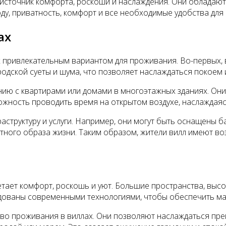
а источник комфорта, роскоши и наслаждения. Они обладаю
у, приватность, комфорт и все необходимые удобства для
ах
 привлекательным вариантом для проживания. Во-первых, 
одской суеты и шума, что позволяет наслаждаться покоем 
ию с квартирами или домами в многоэтажных зданиях. Они 
можность проводить время на открытом воздухе, наслаждая
структуру и услуги. Например, они могут быть оснащены 
тного образа жизни. Таким образом, жители вилл имеют во
тает комфорт, роскошь и уют. Большие пространства, высо
дованы современными технологиями, чтобы обеспечить ма
во проживания в виллах. Они позволяют наслаждаться пр