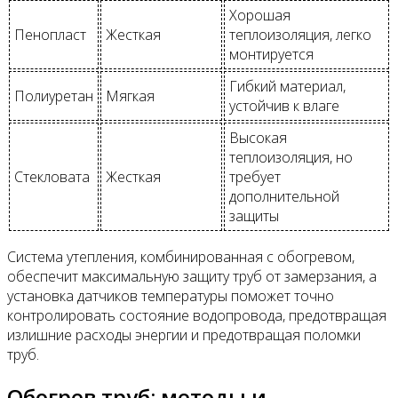
Хорошая
Пенопласт
Жесткая
теплоизоляция, легко
монтируется
Гибкий материал,
Полиуретан
Мягкая
устойчив к влаге
Высокая
теплоизоляция, но
Стекловата
Жесткая
требует
дополнительной
защиты
Система утепления, комбинированная с обогревом,
обеспечит максимальную защиту труб от замерзания, а
установка датчиков температуры поможет точно
контролировать состояние водопровода, предотвращая
излишние расходы энергии и предотвращая поломки
труб.
Обогрев труб: методы и