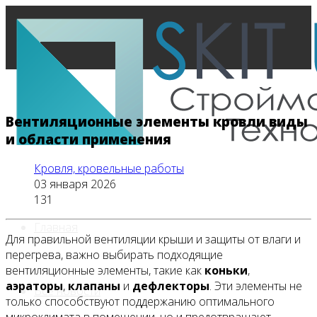
Вентиляционные элементы кровли виды
и области применения
Кровля, кровельные работы
03 января 2026
131
Главная
Для правильной вентиляции крыши и защиты от влаги и
перегрева, важно выбирать подходящие
вентиляционные элементы, такие как
коньки
,
аэраторы
,
клапаны
и
дефлекторы
. Эти элементы не
Все новости
только способствуют поддержанию оптимального