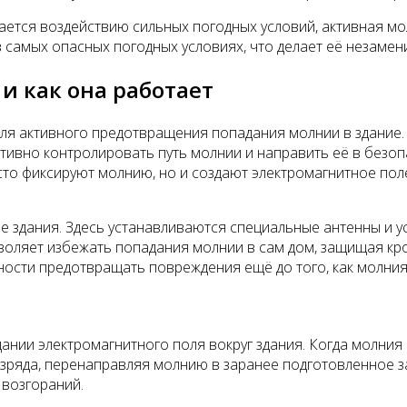
ается воздействию сильных погодных условий, активная мол
 самых опасных погодных условиях, что делает её незамени
и как она работает
для активного предотвращения попадания молнии в здание.
тивно контролировать путь молнии и направить её в безопа
то фиксируют молнию, но и создают электромагнитное пол
здания. Здесь устанавливаются специальные антенны и ус
зволяет избежать попадания молнии в сам дом, защищая кр
ости предотвращать повреждения ещё до того, как молния 
нии электромагнитного поля вокруг здания. Когда молния 
азряда, перенаправляя молнию в заранее подготовленное з
 возгораний.