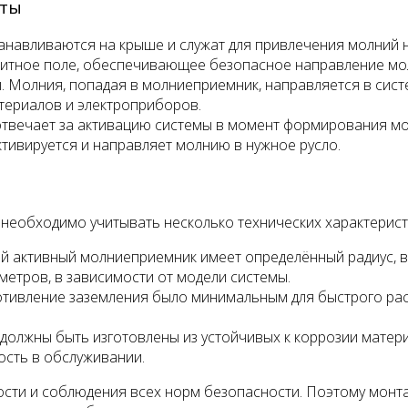
иты
танавливаются на крыше и служат для привлечения молний 
гнитное поле, обеспечивающее безопасное направление мо
Молния, попадая в молниеприемник, направляется в систе
териалов и электроприборов.
отвечает за активацию системы в момент формирования мо
ктивируется и направляет молнию в нужное русло.
необходимо учитывать несколько технических характерист
 активный молниеприемник имеет определённый радиус, в
 метров, в зависимости от модели системы.
тивление заземления было минимальным для быстрого рас
должны быть изготовлены из устойчивых к коррозии матери
ость в обслуживании.
ости и соблюдения всех норм безопасности. Поэтому монт