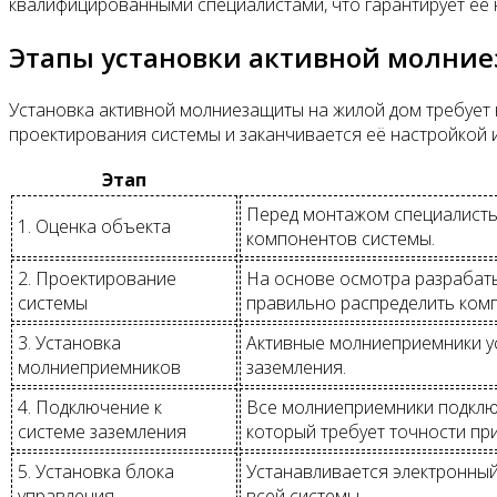
квалифицированными специалистами, что гарантирует её 
Этапы установки активной молни
Установка активной молниезащиты на жилой дом требует 
проектирования системы и заканчивается её настройкой 
Этап
Перед монтажом специалисты 
1. Оценка объекта
компонентов системы.
2. Проектирование
На основе осмотра разрабаты
системы
правильно распределить ком
3. Установка
Активные молниеприемники ус
молниеприемников
заземления.
4. Подключение к
Все молниеприемники подключ
системе заземления
который требует точности пр
5. Установка блока
Устанавливается электронный
управления
всей системы.