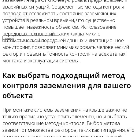
заземления играют ключевую роль в предотвращении
аварийных ситуаций. Современные методы контроля
позволяют отслеживать состояние заземляющих
Видео
устройств в реальном времени, что существенно
повышает надежность объектов. Использование
передовых технологий, таких как датчики с
автоматической передачей данных и дистанционное
мониторинг, позволяет минимизировать человеческий
фактор и повысить точность контроля на всех этапах
монтажа и эксплуатации системы.
Как выбрать подходящий метод
контроля заземления для вашего
объекта
При монтаже системы заземления на крыше важно не
только правильно установить элементы, но и выбрать
соответствующие методы контроля. Выбор метода
зависит от множества факторов, таких как тип здания, его
размер, назначение и характеристики заземляющей