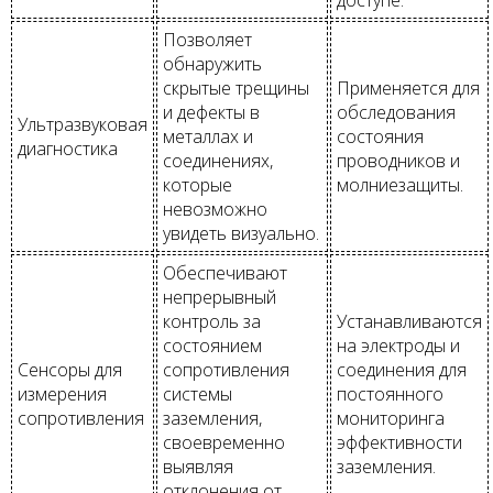
Позволяет
обнаружить
скрытые трещины
Применяется для
и дефекты в
обследования
Ультразвуковая
металлах и
состояния
диагностика
соединениях,
проводников и
которые
молниезащиты.
невозможно
увидеть визуально.
Обеспечивают
непрерывный
контроль за
Устанавливаются
состоянием
на электроды и
Сенсоры для
сопротивления
соединения для
измерения
системы
постоянного
сопротивления
заземления,
мониторинга
своевременно
эффективности
выявляя
заземления.
отклонения от