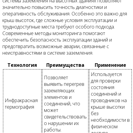
системы заземления на высотных зданиях позволяют
значительно повысить точность диагностики и
оперативность обслуживания. Особенно это важно для
крыш высоток, где сложные условия эксплуатации и
труднодоступные места требуют особого подхода.
Современные методы мониторинга помогают
обеспечить безопасность эксплуатации зданий и
предотвратить возможные аварии, связанные с
неисправностями в системе заземления.
Технология
Преимущества
Применение
Используется
Позволяет
для проверки
выявить перегрев
состояния
заземляющих
соединений и
элементов и
Инфракрасная
проводников на
соединений, что
термография
крыше высотки
может
без
свидетельствовать
необходимости в
о нарушении их
физическом
работы.
доступе.