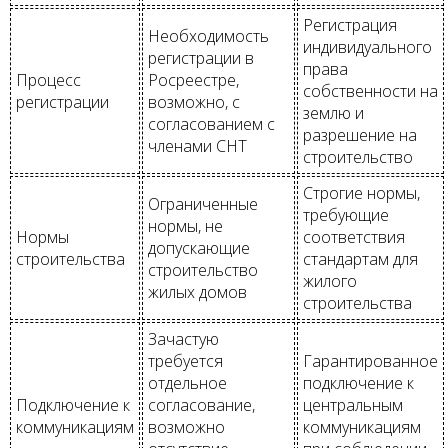
Регистрация
Необходимость
индивидуального
регистрации в
права
Процесс
Росреестре,
собственности на
регистрации
возможно, с
землю и
согласованием с
разрешение на
членами СНТ
строительство
Строгие нормы,
Ограниченные
требующие
нормы, не
Нормы
соответствия
допускающие
строительства
стандартам для
строительство
жилого
жилых домов
строительства
Зачастую
требуется
Гарантированное
отдельное
подключение к
Подключение к
согласование,
центральным
коммуникациям
возможно
коммуникациям