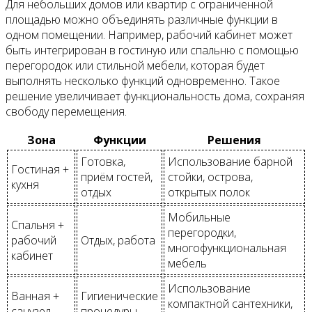
Для небольших домов или квартир с ограниченной
площадью можно объединять различные функции в
одном помещении. Например, рабочий кабинет может
быть интегрирован в гостиную или спальню с помощью
перегородок или стильной мебели, которая будет
выполнять несколько функций одновременно. Такое
решение увеличивает функциональность дома, сохраняя
свободу перемещения.
Зона
Функции
Решения
Готовка,
Использование барной
Гостиная +
приём гостей,
стойки, острова,
кухня
отдых
открытых полок
Мобильные
Спальня +
перегородки,
рабочий
Отдых, работа
многофункциональная
кабинет
мебель
Использование
Ванная +
Гигиенические
компактной сантехники,
санузел
процедуры