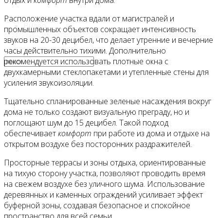
отдых и
комфорт
внутри дома.
Расположение участка вдали от магистралей и
Видео
промышленных объектов сокращает интенсивность
звуков на 20-30 децибел, что делает утренние и вечерние
часы действительно тихими. Дополнительно
рекомендуется использовать плотные окна с
двухкамерными стеклопакетами и утепленные стены для
усиления звукоизоляции.
Тщательно спланированные зеленые насаждения вокруг
дома не только создают визуальную преграду, но и
поглощают шум до 15 децибел. Такой подход
обеспечивает
комфорт
при работе из дома и отдыхе на
открытом воздухе без посторонних раздражителей.
Просторные террасы и зоны отдыха, ориентированные
на тихую сторону участка, позволяют проводить время
на свежем воздухе без уличного шума. Использование
деревянных и каменных ограждений усиливает эффект
буферной зоны, создавая безопасное и спокойное
пространство для всей семьи.