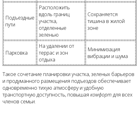
Расположить
вдоль границ
Сохраняется
Подъездные
участка,
тишина в жилой
пути
отделенные
зоне
зеленью
На удалении от
Минимизация
Парковка
террас и зон
вибрации и шума
отдыха
Такое сочетание планировки участка, зеленых барьеров
и продуманного размещения подъездов обеспечивает
одновременно тихую атмосферу и удобную
транспортную доступность, повышая
комфорт
для всех
членов семьи.