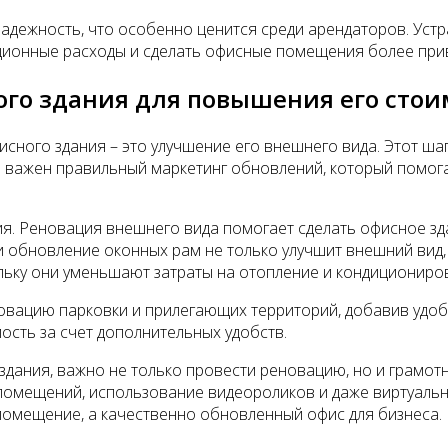
надежность, что особенно ценится среди арендаторов. Уст
ционные расходы и сделать офисные помещения более при
го здания для повышения его стои
сного здания – это улучшение его внешнего вида. Этот ша
но важен правильный маркетинг обновлений, который помо
ия. Реновация внешнего вида помогает сделать офисное з
 обновление оконных рам не только улучшит внешний вид, 
кольку они уменьшают затраты на отопление и кондициониро
овацию парковки и прилегающих территорий, добавив удобн
ость за счет дополнительных удобств.
 здания, важно не только провести реновацию, но и грамо
помещений, использование видеороликов и даже виртуальн
о помещение, а качественно обновленный офис для бизнеса.