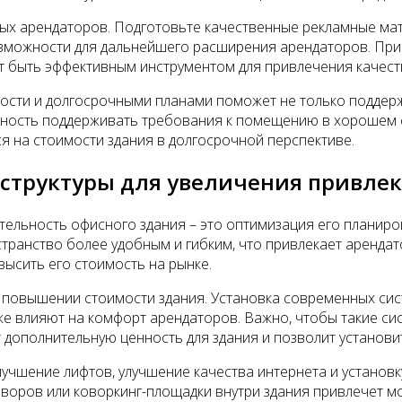
ных арендаторов. Подготовьте качественные рекламные ма
возможности для дальнейшего расширения арендаторов. При
гут быть эффективным инструментом для привлечения качес
сти и долгосрочными планами поможет не только поддерж
обность поддерживать требования к помещению в хорошем
я на стоимости здания в долгосрочной перспективе.
структуры для увеличения привле
ельность офисного здания – это оптимизация его планиро
транство более удобным и гибким, что привлекает арендат
высить его стоимость на рынке.
 повышении стоимости здания. Установка современных сис
же влияют на комфорт арендаторов. Важно, чтобы такие си
 дополнительную ценность для здания и позволит установи
улучшение лифтов, улучшение качества интернета и установ
воров или коворкинг-площадки внутри здания привлечет м