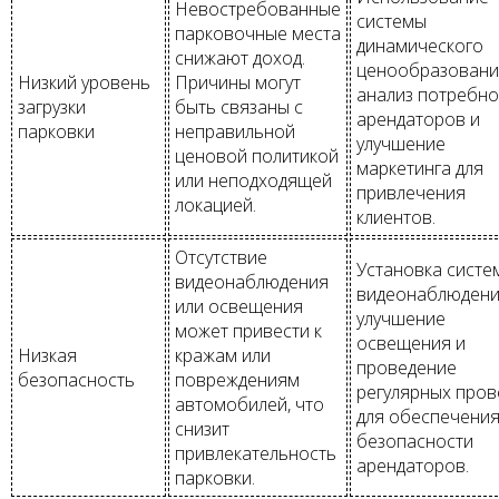
Невостребованные
системы
парковочные места
динамического
снижают доход.
ценообразовани
Низкий уровень
Причины могут
анализ потребно
загрузки
быть связаны с
арендаторов и
парковки
неправильной
улучшение
ценовой политикой
маркетинга для
или неподходящей
привлечения
локацией.
клиентов.
Отсутствие
Установка систе
видеонаблюдения
видеонаблюдени
или освещения
улучшение
может привести к
освещения и
Низкая
кражам или
проведение
безопасность
повреждениям
регулярных пров
автомобилей, что
для обеспечени
снизит
безопасности
привлекательность
арендаторов.
парковки.