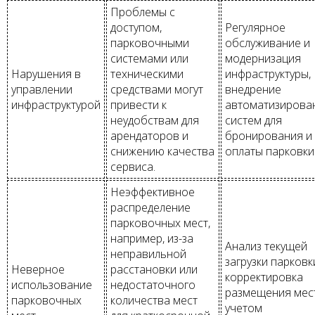
Проблемы с
доступом,
Регулярное
парковочными
обслуживание и
системами или
модернизация
Нарушения в
техническими
инфраструктуры,
управлении
средствами могут
внедрение
инфраструктурой
привести к
автоматизирова
неудобствам для
систем для
арендаторов и
бронирования и
снижению качества
оплаты парковки
сервиса.
Неэффективное
распределение
парковочных мест,
например, из-за
Анализ текущей
неправильной
загрузки парковк
Неверное
расстановки или
корректировка
использование
недостаточного
размещения мест
парковочных
количества мест
учетом