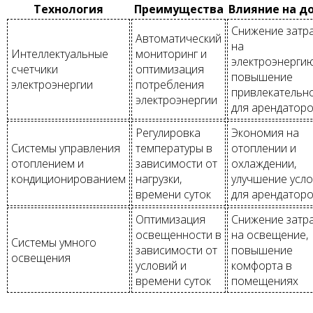
Технология
Преимущества
Влияние на д
Снижение затр
Автоматический
на
Интеллектуальные
мониторинг и
электроэнергию
счетчики
оптимизация
повышение
электроэнергии
потребления
привлекательн
электроэнергии
для арендатор
Регулировка
Экономия на
Системы управления
температуры в
отоплении и
отоплением и
зависимости от
охлаждении,
кондиционированием
нагрузки,
улучшение усл
времени суток
для арендатор
Оптимизация
Снижение затр
освещенности в
на освещение,
Системы умного
зависимости от
повышение
освещения
условий и
комфорта в
времени суток
помещениях