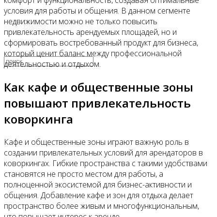
комфорт и функциональность, создавая оптимальные
условия для работы и общения. В данном сегменте
недвижимости можно не только повысить
Видео
привлекательность арендуемых площадей, но и
сформировать востребованный продукт для бизнеса,
который ценит баланс между профессиональной
деятельностью и отдыхом.
Как кафе и общественные зоны
повышают привлекательность
коворкинга
Кафе и общественные зоны играют важную роль в
создании привлекательных условий для арендаторов в
коворкингах. Гибкие пространства с такими удобствами
становятся не просто местом для работы, а
полноценной экосистемой для бизнес-активности и
общения. Добавление кафе и зон для отдыха делает
пространство более живым и многофункциональным,
что повышает интерес к аренде.