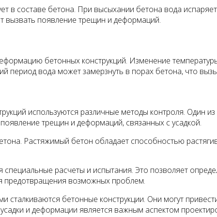
вует в составе бетона. При высыхании бетона вода испаряе
т вызвать появление трещин и деформаций.
 деформацию бетонных конструкций. Изменение температур
ний период вода может замерзнуть в порах бетона, что вы
рукций используются различные методы контроля. Один из 
 появление трещин и деформаций, связанных с усадкой.
етона. Растяжимый бетон обладает способностью растягив
я специальные расчеты и испытания. Это позволяет опреде
для предотвращения возможных проблем.
ми сталкиваются бетонные конструкции. Они могут привест
 усадки и деформации является важным аспектом проектир