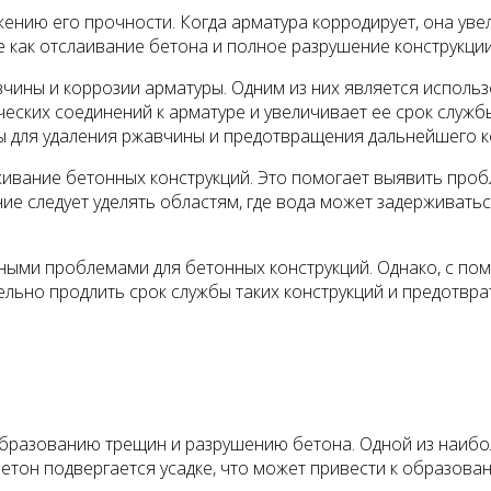
ению его прочности. Когда арматура корродирует, она уве
е как отслаивание бетона и полное разрушение конструкции
ины и коррозии арматуры. Одним из них является использ
еских соединений к арматуре и увеличивает ее срок служб
ры для удаления ржавчины и предотвращения дальнейшего 
ивание бетонных конструкций. Это помогает выявить проб
е следует уделять областям, где вода может задерживаться,
зными проблемами для бетонных конструкций. Однако, с п
льно продлить срок службы таких конструкций и предотвра
 образованию трещин и разрушению бетона. Одной из наибо
етон подвергается усадке, что может привести к образова