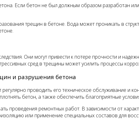
тона. Если бетон не был должным образом разработан или 
азования трещин в бетоне. Вода может проникать в структ
етоне.
едствия. Они могут привести к потере прочности и надежн
агрессивных сред в трещины может усилить процессы корро
щин и разрушения бетона
т регулярно проводить его техническое обслуживание и к
плотнять бетон, а также обеспечить благоприятные услови
ть проведения ремонтных работ. В зависимости от характ
роизоляцию или применение специальных составов для восс