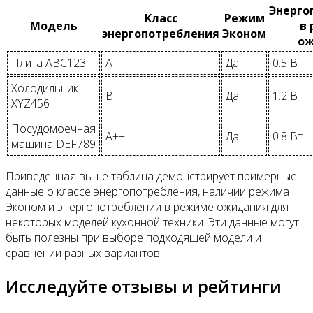
Энерго
Класс
Режим
Модель
в
энергопотребления
Эконом
ож
Плита ABC123
A
Да
0.5 Вт
Холодильник
B
Да
1.2 Вт
XYZ456
Посудомоечная
A++
Да
0.8 Вт
машина DEF789
Приведенная выше таблица демонстрирует примерные
данные о классе энергопотребления, наличии режима
Эконом и энергопотреблении в режиме ожидания для
некоторых моделей кухонной техники. Эти данные могут
быть полезны при выборе подходящей модели и
сравнении разных вариантов.
Исследуйте отзывы и рейтинги