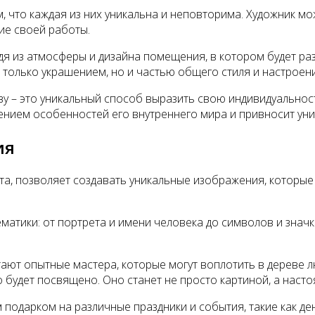
 что каждая из них уникальна и неповторима. Художник мо
ие своей работы.
дя из атмосферы и дизайна помещения, в котором будет ра
е только украшением, но и частью общего стиля и настрое
у – это уникальный способ выразить свою индивидуальност
ением особенностей его внутреннего мира и привносит ун
ия
а, позволяет создавать уникальные изображения, которые
атики: от портрета и имени человека до символов и значк
ют опытные мастера, которые могут воплотить в дереве л
о будет посвящено. Оно станет не просто картиной, а нас
одарком на различные праздники и события, такие как ден