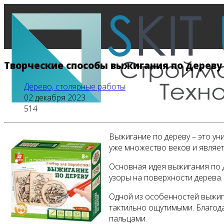
Творческие способы выжигания по дереву
Дерево, столярные работы
02 декабря 2023
514
Выжигание по дереву – это ун
уже множество веков и являе
Главная
Основная идея выжигания по 
узоры на поверхности дерева.
Одной из особенностей выжига
Все новости
тактильно ощутимыми. Благода
пальцами.