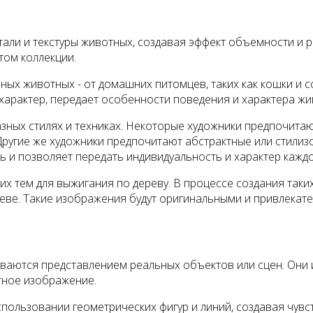
али и текстуры животных, создавая эффект объемности и р
том коллекции.
ых животных - от домашних питомцев, таких как кошки и со
характер, передает особенности поведения и характера жи
зных стилях и техниках. Некоторые художники предпочита
Другие же художники предпочитают абстрактные или стили
ь и позволяет передать индивидуальность и характер кажд
х тем для выжигания по дереву. В процессе создания таки
ереве. Такие изображения будут оригинальными и привлека
иваются представлением реальных объектов или сцен. Они
етное изображение.
пользовании геометрических фигур и линий, создавая чувс