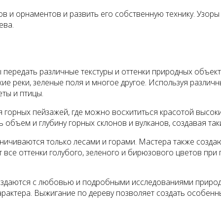
в и орнаментов и развить его собственную технику. Узор
ева.
передать различные текстуры и оттенки природных объект
ие реки, зеленые поля и многое другое. Используя различ
еты и птицы.
орных пейзажей, где можно восхититься красотой высоких
ть объем и глубину горных склонов и вулканов, создавая 
аничиваются только лесами и горами. Мастера также созд
все оттенки голубого, зеленого и бирюзового цветов при 
оздаются с любовью и подробными исследованиями природы
арактера. Выжигание по дереву позволяет создать особенн