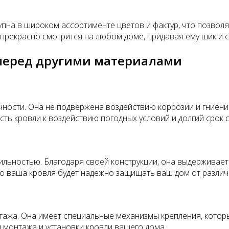
упна в широком ассортименте цветов и фактур, что позвол
и прекрасно смотрится на любом доме, придавая ему шик и 
перед другими материалами
ости. Она не подвержена воздействию коррозии и гниению
сть кровли к воздействию погодных условий и долгий срок 
ьностью. Благодаря своей конструкции, она выдерживает
что ваша кровля будет надежно защищать ваш дом от разли
тажа. Она имеет специальные механизмы крепления, котор
 монтажа и установки кровли вашего дома.