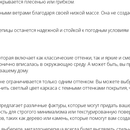
покрывается плесенью или грибком.
ыми ветрами благодаря своей низкой массе. Она не создае
епицы останется надежной и стойкой к погодным условиям 
орая включает как классические оттенки, так и яркие и с
ично вписалась в окружающую среду. А может быть, вы пре
вашему дому.
не ограничивается только одним оттенком. Вы можете выб
ить светлый цвет каркаса с темными оттенками покрытия, 
редлагает различные фактуры, которые могут придать ваш
сть для строгого минимализма или текстурированную повер
, таких как дерево или камень, которые помогут вам созда
ы выберете, металлочерепица всегда будет выглядеть стил