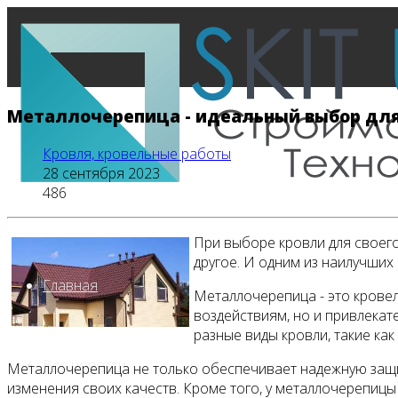
Металлочерепица - идеальный выбор для
Кровля, кровельные работы
28 сентября 2023
486
При выборе кровли для своего
другое. И одним из наилучших
Главная
Металлочерепица - это крове
воздействиям, но и привлека
разные виды кровли, такие ка
Все новости
Металлочерепица не только обеспечивает надежную защиту
изменения своих качеств. Кроме того, у металлочерепицы