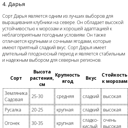
4. Дарья
Сорт Дарья является одним из лучших выборов для
выращивания клубники на севере. Он обладает высокой
устойчивостью к морозам и хорошей адаптацией к
неблагоприятным погодным условиям. Он также
отличается крупными и сочными ягодами, которые
имеют приятный сладкий вкус. Сорт Дарья имеет
длительный плодоносный период и является стабильным
и надежным выбором для северных регионов.
Высота
Крупность
Стойкость
Сорт
растения,
Вкус
ягод
к морозам
см
Земляника
25-30
средняя
сладкий
высокая
Садовая
Русалка
20-25
крупная
сладкий
высокая
сладко-
очень
Огонек
30-35
крупная
кислый
высокая