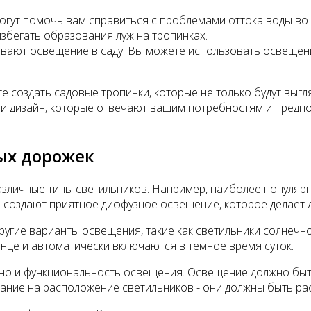
гут помочь вам справиться с проблемами оттока воды во
избегать образования луж на тропинках.
вают освещение в саду. Вы можете использовать освещени
 создать садовые тропинки, которые не только будут выгля
и дизайн, которые отвечают вашим потребностям и предпо
ых дорожек
зличные типы светильников. Например, наиболее популяр
ки создают приятное диффузное освещение, которое делает
угие варианты освещения, такие как светильники солнечно
лнце и автоматически включаются в темное время суток.
 но и функциональность освещения. Освещение должно бы
мание на расположение светильников - они должны быть р