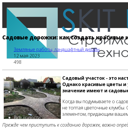
Садовые дорожки: как создать красивые
Земляные работы, ландшафтный дизайн
12 мая 2023
498
Садовый участок - это на
Однако красивые цветы и 
значение имеют и садовые
Главная
Когда вы подумываете о садов
не топтая цветочные клумбы. 
элементом, придающим вашему 
Все новости
Прежде чем приступить к созданию дорожек, важно опр