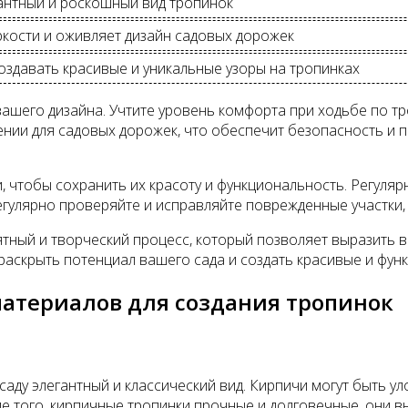
антный и роскошный вид тропинок
кости и оживляет дизайн садовых дорожек
здавать красивые и уникальные узоры на тропинках
вашего дизайна. Учтите уровень комфорта при ходьбе по т
нии для садовых дорожек, что обеспечит безопасность и 
 чтобы сохранить их красоту и функциональность. Регуля
регулярно проверяйте и исправляйте поврежденные участки
ятный и творческий процесс, который позволяет выразить в
раскрыть потенциал вашего сада и создать красивые и фун
атериалов для создания тропинок
аду элегантный и классический вид. Кирпичи могут быть ул
е того, кирпичные тропинки прочные и долговечные, они в