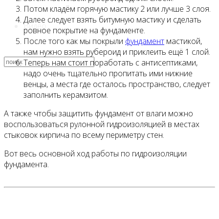
Потом кладём горячую мастику 2 или лучше 3 слоя.
Далее следует взять битумную мастику и сделать
Видео
ровное покрытие на фундаменте.
После того как мы покрыли
фундамент
мастикой,
нам нужно взять рубероид и приклеить ещё 1 слой.
Теперь нам стоит поработать с антисептиками,
надо очень тщательно пропитать ими нижние
венцы, а места где осталось пространство, следует
заполнить керамзитом.
А также чтобы защитить фундамент от влаги можно
воспользоваться рулонной гидроизоляцией в местах
стыковок кирпича по всему периметру стен.
Вот весь основной ход работы по гидроизоляции
фундамента.