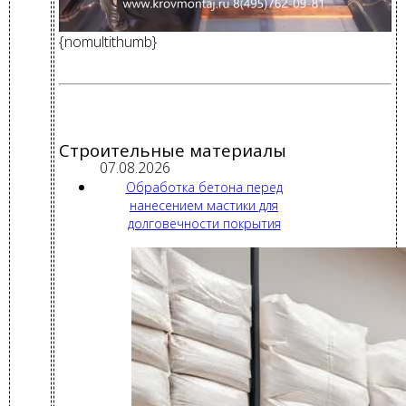
{nomultithumb}
Строительные материалы
07.08.2026
Обработка бетона перед
нанесением мастики для
долговечности покрытия